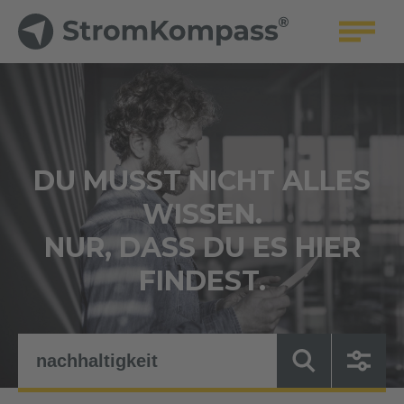
DU MUSST NICHT ALLES
WISSEN.
NUR, DASS DU ES HIER
FINDEST.