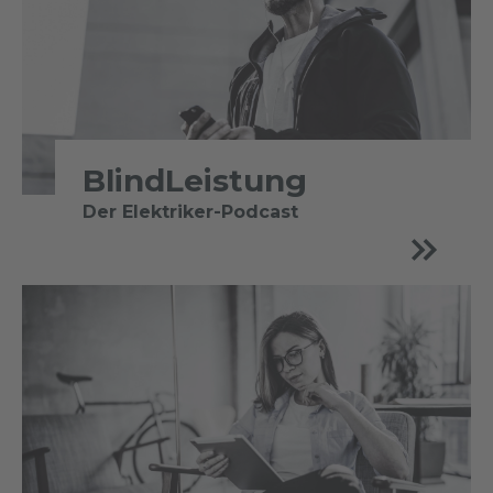
BlindLeistung
Der Elektriker-Podcast