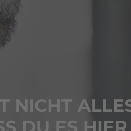
 NICHT ALLE
S DU ES HIER