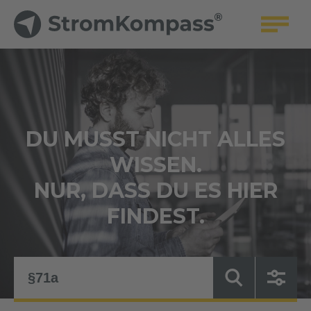
DU MUSST NICHT ALLES
WISSEN.
NUR, DASS DU ES HIER
FINDEST.