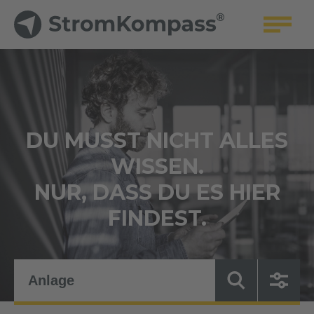
DU MUSST NICHT ALLES
WISSEN.
NUR, DASS DU ES HIER
FINDEST.