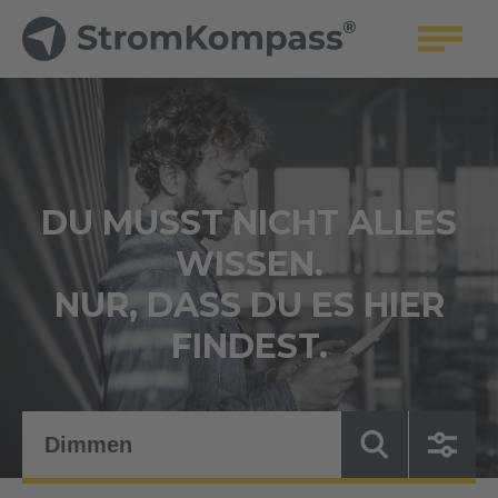
DU MUSST NICHT ALLES
WISSEN.
NUR, DASS DU ES HIER
FINDEST.