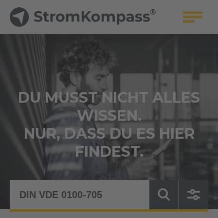
DU MUSST NICHT ALLES
WISSEN.
NUR, DASS DU ES HIER
FINDEST.