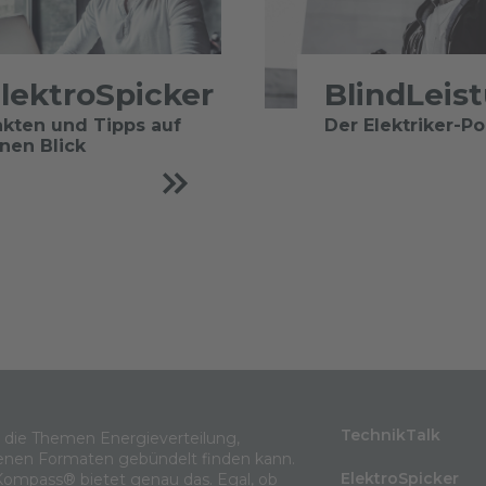
lektroSpicker
BlindLeis
akten und Tipps auf
Der Elektriker-P
inen Blick
TechnikTalk
m die Themen Energieverteilung,
enen Formaten gebündelt finden kann.
ElektroSpicker
Kompass® bietet genau das. Egal, ob