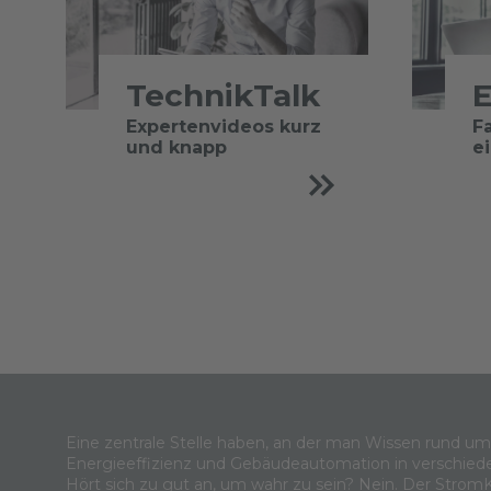
TechnikTalk
E
Expertenvideos kurz
F
und knapp
e
Eine zentrale Stelle haben, an der man Wissen rund u
Energieeffizienz und Gebäudeautomation in verschied
Hört sich zu gut an, um wahr zu sein? Nein. Der Strom