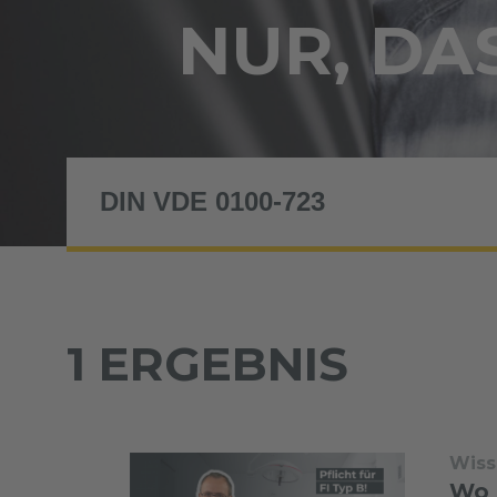
NUR, DAS
1 ERGEBNIS
Wiss
Wo i