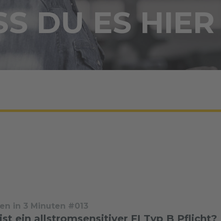
S DU ES HIER
en in 3 Minuten #013
st ein allstromsensitiver FI Typ B Pflicht?