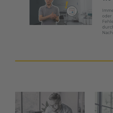
Immer
oder 
Fehle
durch
Nachl