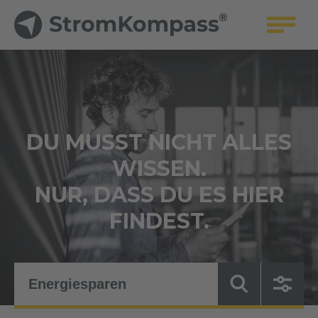
DU MUSST NICHT ALLES
WISSEN.
NUR, DASS DU ES HIER
FINDEST.