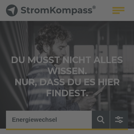
DU MUSST NICHT ALLES
WISSEN.
NUR, DASS DU ES HIER
FINDEST.