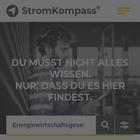
DU MUSST NICHT ALLES
WISSEN.
NUR, DASS DU ES HIER
FINDEST.