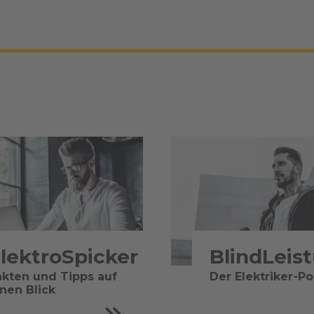
lektroSpicker
BlindLeis
akten und Tipps auf
Der Elektriker-P
inen Blick