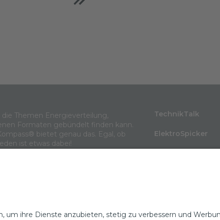
TechnikTalk
m die Themen Energieverteilung,
enen Formaten gebündelt finden kann.
ElektroSpicker
Kompass® bietet genau das. Egal, ob
jeden ist etwas dabei!
BlindLeistung
Wissen in 3 Minu
Themenarchiv