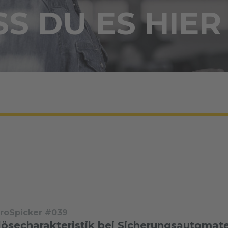
S DU ES HIER
troSpicker #039
lösecharakteristik bei Sicherungsautomat