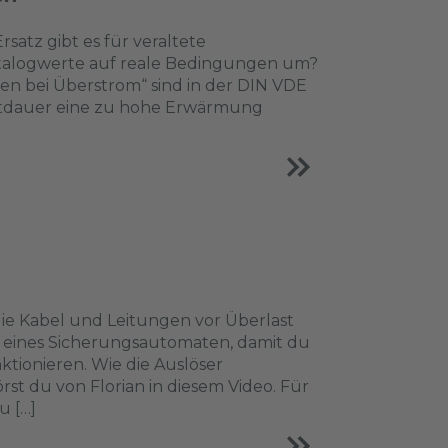
satz gibt es für veraltete
atalogwerte auf reale Bedingungen um?
n bei Überstrom“ sind in der DIN VDE
itdauer eine zu hohe Erwärmung
die Kabel und Leitungen vor Überlast
re eines Sicherungsautomaten, damit du
ktionieren. Wie die Auslöser
st du von Florian in diesem Video. Für
u […]