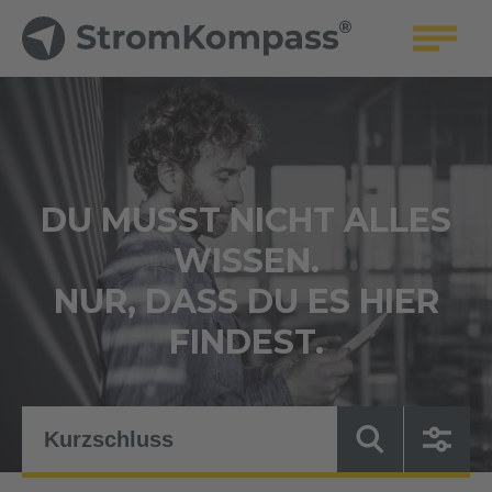
DU MUSST NICHT ALLES
WISSEN.
NUR, DASS DU ES HIER
FINDEST.