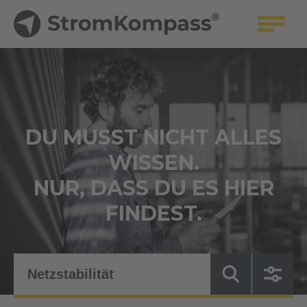
DU MUSST NICHT ALLES
WISSEN.
NUR, DASS DU ES HIER
FINDEST.