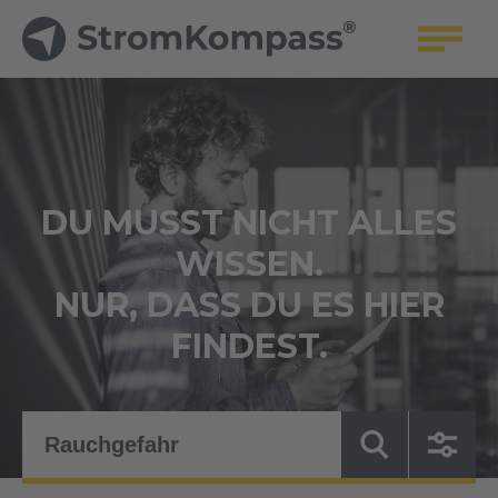
DU MUSST NICHT ALLES
WISSEN.
NUR, DASS DU ES HIER
FINDEST.