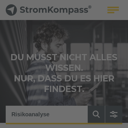
DU MUSST NICHT ALLES
WISSEN.
NUR, DASS DU ES HIER
FINDEST.