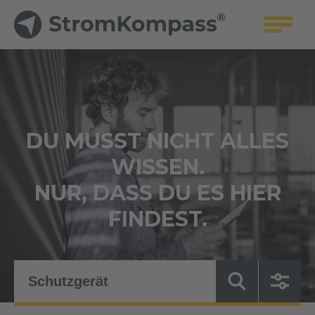
DU MUSST NICHT ALLES
WISSEN.
NUR, DASS DU ES HIER
FINDEST.