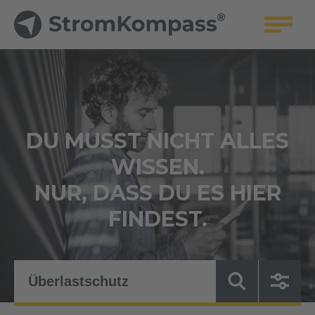
DU MUSST NICHT ALLES
WISSEN.
NUR, DASS DU ES HIER
FINDEST.