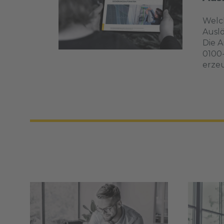
Welch
Auslö
Die A
0100
erzeu