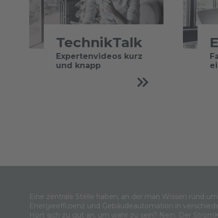
TechnikTalk
E
Expertenvideos kurz
F
und knapp
e
Eine zentrale Stelle haben, an der man Wissen rund u
Energieeffizienz und Gebäudeautomation in verschied
Hört sich zu gut an, um wahr zu sein? Nein. Der Strom