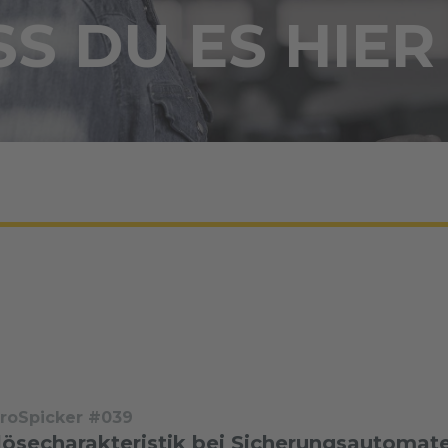
S DU ES HIER
troSpicker #039
lösecharakteristik bei Sicherungsautomat