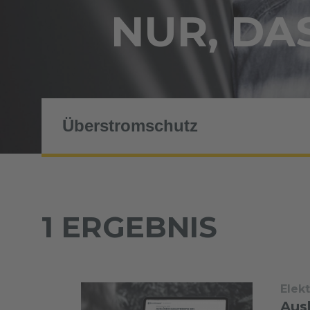
NUR, DAS
1 ERGEBNIS
Elek
Aus