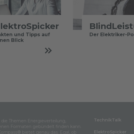
lektroSpicker
BlindLeis
akten und Tipps auf
Der Elektriker-P
inen Blick
TechnikTalk
m die Themen Energieverteilung,
enen Formaten gebündelt finden kann.
ElektroSpicker
Kompass® bietet genau das. Egal, ob