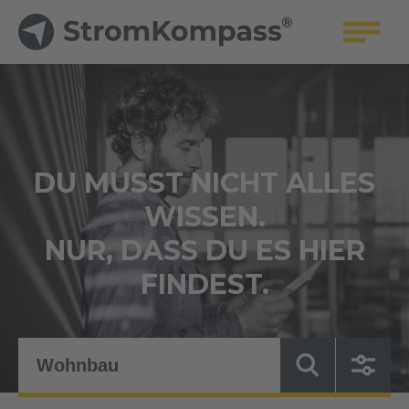
DU MUSST NICHT ALLES
WISSEN.
NUR, DASS DU ES HIER
FINDEST.