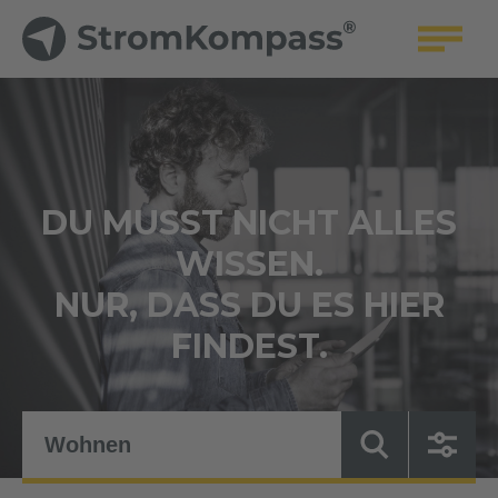
DU MUSST NICHT ALLES
WISSEN.
NUR, DASS DU ES HIER
FINDEST.