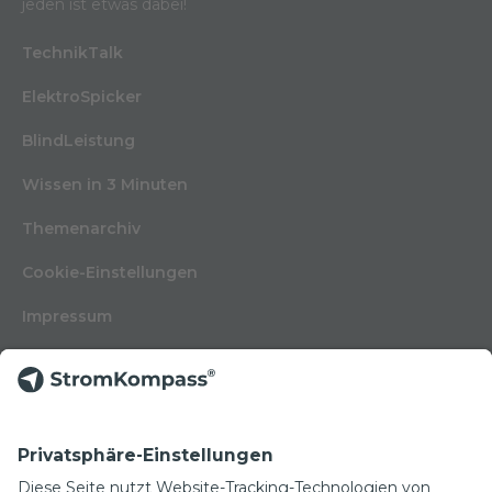
jeden ist etwas dabei!
TechnikTalk
ElektroSpicker
BlindLeistung
Wissen in 3 Minuten
Themenarchiv
Cookie-Einstellungen
Impressum
Nutzungsbedingungen
Datenschutzerklärung
Kontakt
Glossar