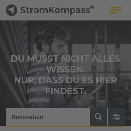
DU MUSST NICHT ALLES
WISSEN.
NUR, DASS DU ES HIER
FINDEST.