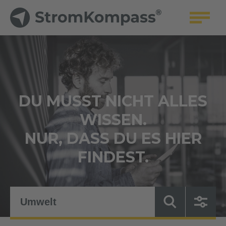
DU MUSST NICHT ALLES
WISSEN.
NUR, DASS DU ES HIER
FINDEST.