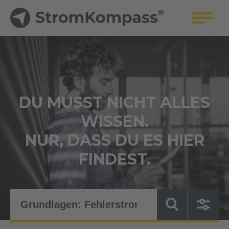
DU MUSST NICHT ALLES
WISSEN.
NUR, DASS DU ES HIER
FINDEST.