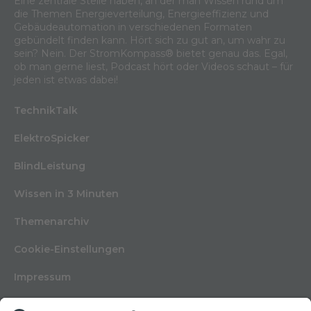
Eine zentrale Stelle haben, an der man Wissen rund um
die Themen Energieverteilung, Energieeffizienz und
Gebäudeautomation in verschiedenen Formaten
gebündelt finden kann. Hört sich zu gut an, um wahr zu
sein? Nein. Der StromKompass® bietet genau das. Egal,
ob man gerne liest, Podcast hört oder Videos schaut – für
jeden ist etwas dabei!
TechnikTalk
ElektroSpicker
BlindLeistung
Wissen in 3 Minuten
Themenarchiv
Cookie-Einstellungen
Impressum
Nutzungsbedingungen