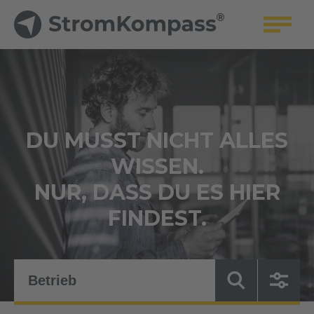
DU MUSST NICHT ALLES
WISSEN.
NUR, DASS DU ES HIER
FINDEST.