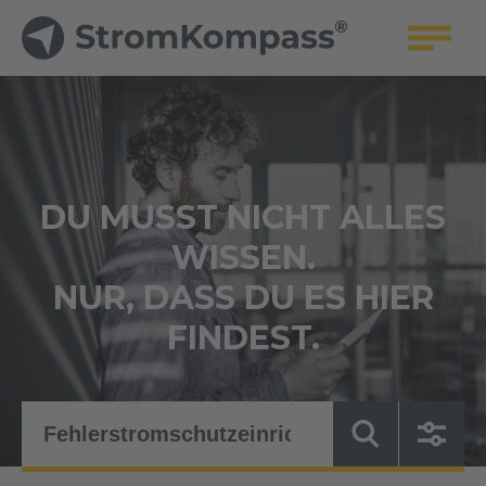
DU MUSST NICHT ALLES
WISSEN.
NUR, DASS DU ES HIER
FINDEST.