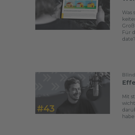
Was s
keite
Großt
Für d
date?
Blin
Eff
Mit s
wicht
darüb
haben