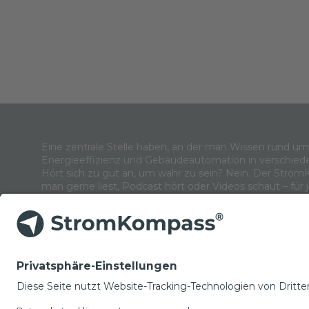
Eine zentrale Stelle haben, an der man Wissen rund u
Energieeffizienz und Gebäudeautomation in verschied
Hört sich zu gut an, um wahr zu sein? Nein. Der Strom
man gerne liest, Podcast hört oder Videos schaut – für 
NEWSLETTER