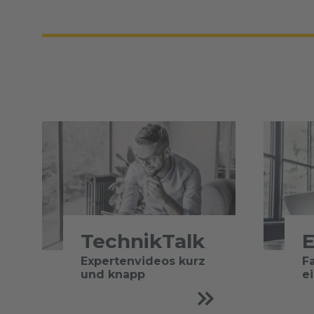
TechnikTalk
E
Expertenvideos kurz
F
und knapp
e