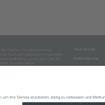
TechnikTalk
m die Themen Energieverteilung,
enen Formaten gebündelt finden kann.
ElektroSpicker
Kompass® bietet genau das. Egal, ob
jeden ist etwas dabei!
BlindLeistung
Wissen in 3 Minu
Themenarchiv