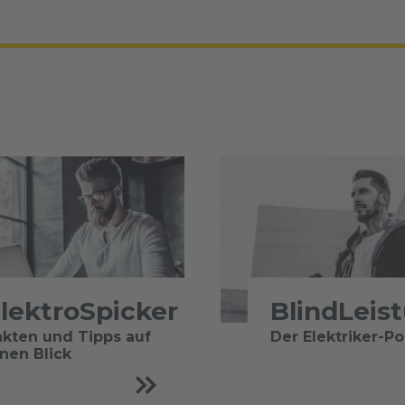
lektroSpicker
BlindLeis
akten und Tipps auf
Der Elektriker-P
inen Blick