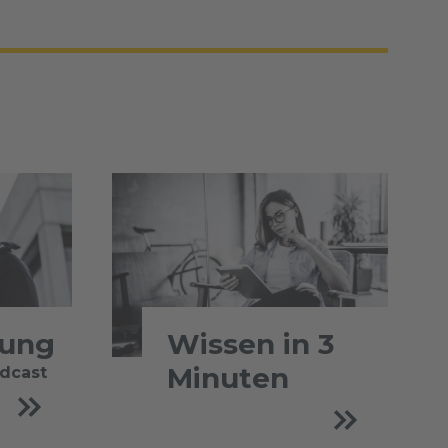
tung
Wissen in 3
Minuten
odcast