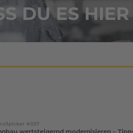
S DU ES HIER
troSpicker #037
nbau wertsteigernd modernisieren – Tipps 