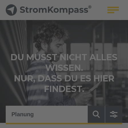
DU MUSST NICHT ALLES
WISSEN.
NUR, DASS DU ES HIER
FINDEST.