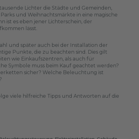
 tausende Lichter die Städte und Gemeinden,
, Parks und Weihnachtsmärkte in eine magische
 ist es eben jener Lichterschein, der
kommen lässt.
hl und später auch bei der Installation der
htige Punkte, die zu beachten sind. Dies gilt
iten wie Einkaufszentren, als auch für
lche Symbole muss beim Kauf geachtet werden?
terketten sicher? Welche Beleuchtung ist
?
olge viele hilfreiche Tipps und Antworten auf die
Beleuchtungssteuerung
,
Elektroinstallation
,
Gebäude
,