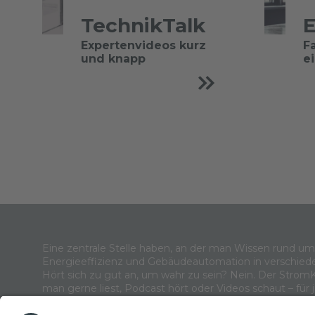
TechnikTalk
E
Expertenvideos kurz
F
und knapp
e
Eine zentrale Stelle haben, an der man Wissen rund u
Energieeffizienz und Gebäudeautomation in verschied
Hört sich zu gut an, um wahr zu sein? Nein. Der Strom
man gerne liest, Podcast hört oder Videos schaut – für 