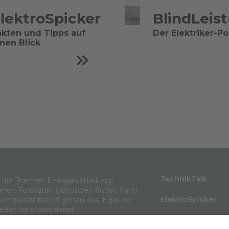
lektroSpicker
BlindLeis
akten und Tipps auf
Der Elektriker-P
inen Blick
TechnikTalk
m die Themen Energieverteilung,
enen Formaten gebündelt finden kann.
ElektroSpicker
Kompass® bietet genau das. Egal, ob
jeden ist etwas dabei!
BlindLeistung