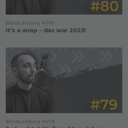
BlindLeistung #080
It’s a wrap – das war 2023!
BlindLeistung #079