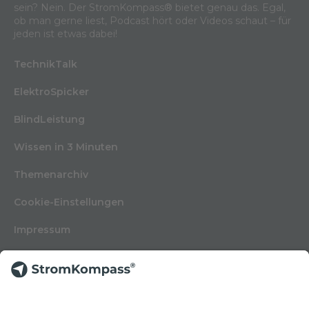
sein? Nein. Der StromKompass® bietet genau das. Egal,
ob man gerne liest, Podcast hört oder Videos schaut – für
jeden ist etwas dabei!
TechnikTalk
ElektroSpicker
BlindLeistung
Wissen in 3 Minuten
Themenarchiv
Cookie-Einstellungen
Impressum
Nutzungsbedingungen
Datenschutzerklärung