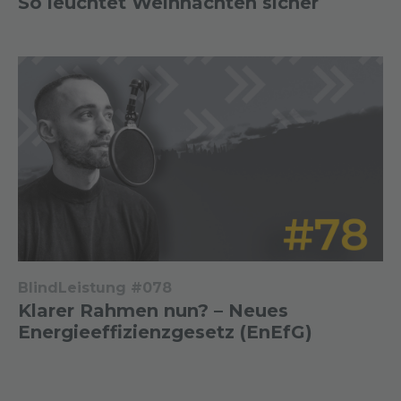
So leuchtet Weihnachten sicher
BlindLeistung #078
Klarer Rahmen nun? – Neues
Energieeffizienzgesetz (EnEfG)