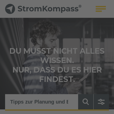
DU MUSST NICHT ALLES
WISSEN.
NUR, DASS DU ES HIER
FINDEST.