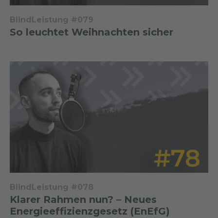
BlindLeistung #079
So leuchtet Weihnachten sicher
BlindLeistung #078
Klarer Rahmen nun? – Neues
Energieeffizienzgesetz (EnEfG)