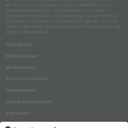
die Themen Energieverteilung, Energieeffizienz und
Gebäudeautomation in verschiedenen Formaten
gebündelt finden kann. Hört sich zu gut an, um wahr zu
sein? Nein. Der StromKompass® bietet genau das. Egal,
ob man gerne liest, Podcast hört oder Videos schaut – für
jeden ist etwas dabei!
TechnikTalk
ElektroSpicker
BlindLeistung
Wissen in 3 Minuten
Themenarchiv
Cookie-Einstellungen
Impressum
Nutzungsbedingungen