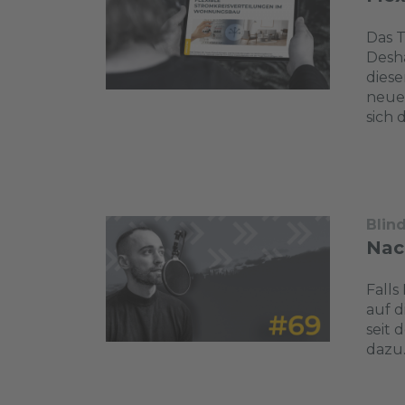
Das 
Desha
diese
neue
sich 
Blin
Nac
Falls
auf d
seit 
dazu.