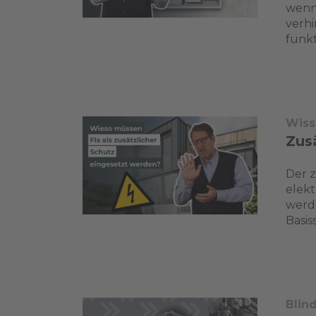
wenn 
verhi
funkt
Wiss
Zusä
Der z
elekt
werde
Basis
Blin