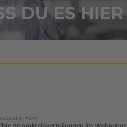
S DU ES HIER
troSpicker #047
xible Stromkreisverteilungen im Wohnung