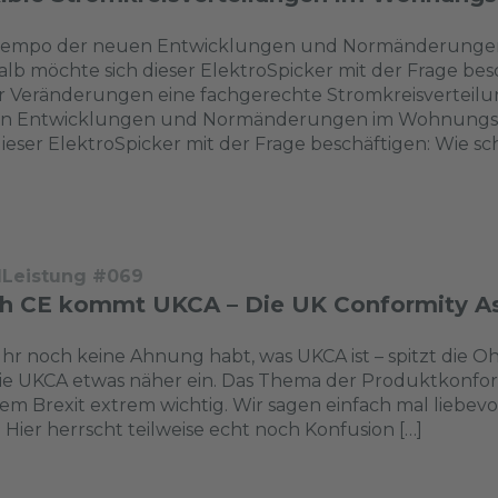
Tempo der neuen Entwicklungen und Normänderungen
lb möchte sich dieser ElektroSpicker mit der Frage besch
r Veränderungen eine fachgerechte Stromkreisverteilu
n Entwicklungen und Normänderungen im Wohnungsba
dieser ElektroSpicker mit der Frage beschäftigen: Wie sch
dLeistung #069
h CE kommt UKCA – Die UK Conformity As
 Ihr noch keine Ahnung habt, was UKCA ist – spitzt die O
ie UKCA etwas näher ein. Das Thema der Produktkonformi
dem Brexit extrem wichtig. Wir sagen einfach mal liebe
 Hier herrscht teilweise echt noch Konfusion […]