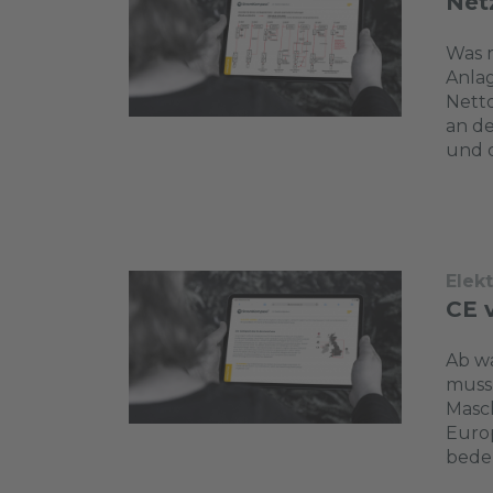
Net
Was m
Anla
Netto
an de
und d
Elek
CE 
Ab w
muss 
Masch
Euro
bedeu