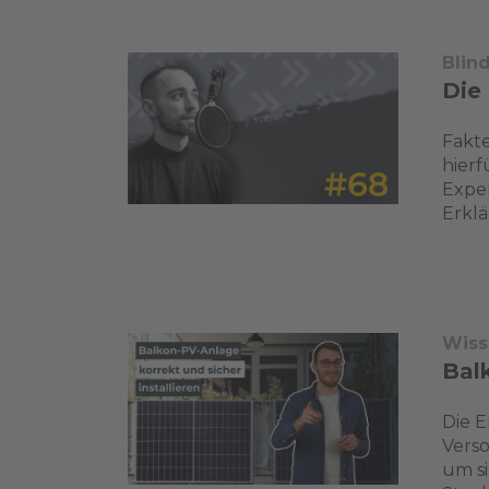
Blin
Die 
Fakte
hierf
Exper
Erklä
Wiss
Bal
Die E
Verso
um si