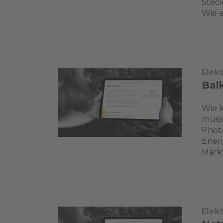
Steck
Wie e
Elek
Bal
Wie k
müsse
Photo
Energ
Markt
Elek