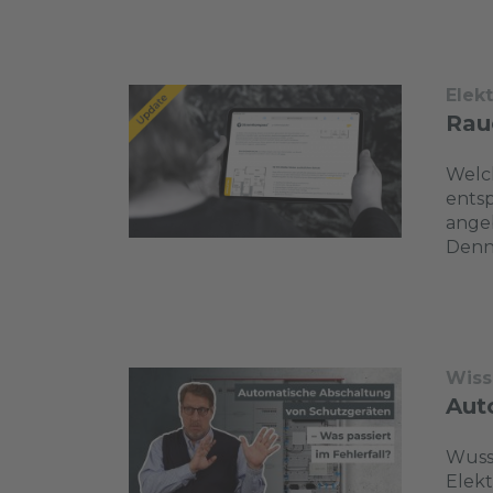
Elek
Rau
Welch
entsp
angeb
Denn 
Wiss
Aut
Wusst
Elekt