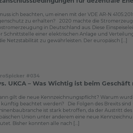
zanschlussbedingungen für dezentrale En
uss ich beachten, um einen mit der VDE AR-N 4105:20
genschutz zu erhalten? 2020 machte die Stromerzeugu
stromerzeugung in Deutschland aus. Diese Einspeisele
r Schnittstelle einer elektrischen Anlage und Verteilu
ie Netzstabilität zu gewährleisten. Der europäisch […]
troSpicker #034
vs. UKCA – Was Wichtig ist beim Geschäft 
ann gilt die neue Kennzeichnungspflicht? Warum wurde
künftig beachtet werden? Die Folgen des Brexits sind 
inenbaubranche ist stark betroffen, da der Austritt des
päischen Union unter anderem eine neue Kennzeichnung
tet. Bisher konnten alle nach […]