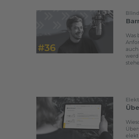
Blin
Barr
Was b
Anfo
auch
werde
stehe
Elek
Übe
Wieso
Übers
elekt