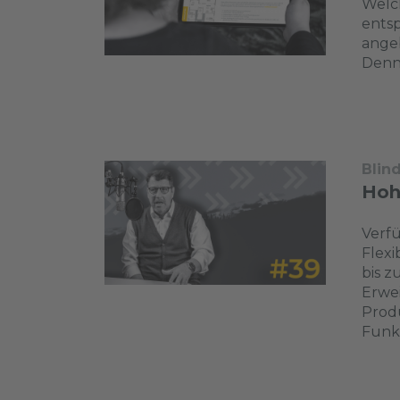
Welch
entsp
angeb
Denn 
Blin
Hohe
Verfü
Flexi
bis z
Erwe
Produ
Funkt