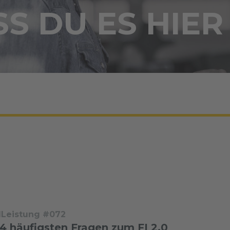
S DU ES HIER
dLeistung #072
 4 häufigsten Fragen zum FI 2.0