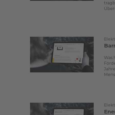
tragb
Übers
Elek
Barr
Was h
Förd
Jahr
Mensc
Elek
Ene