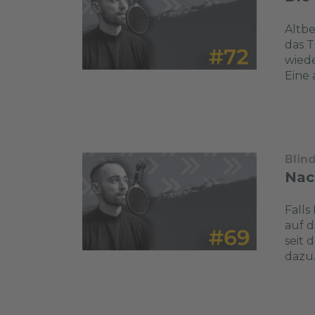
Altbe
das 
wiede
Eine 
Blin
Nac
Falls
auf d
seit 
dazu.