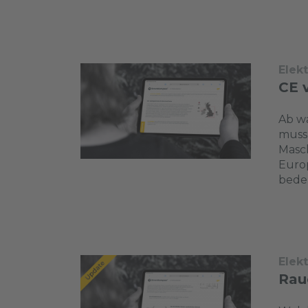
Elek
CE 
Ab w
muss 
Masch
Euro
bedeu
Elek
Rau