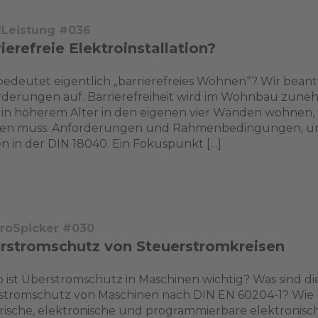
dLeistung #036
ierefreie Elektroinstallation?
edeutet eigentlich „barrierefreies Wohnen“? Wir beant
rderungen auf. Barrierefreiheit wird im Wohnbau zun
 in höherem Alter in den eigenen vier Wänden wohnen,
n muss. Anforderungen und Rahmenbedingungen, um auc
n in der DIN 18040. Ein Fokuspunkt […]
troSpicker #030
rstromschutz von Steuerstromkreisen
 ist Überstromschutz in Maschinen wichtig? Was sind 
tromschutz von Maschinen nach DIN EN 60204-1? Wie k
rische, elektronische und programmierbare elektronis