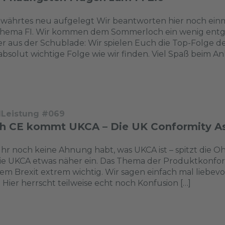
währtes neu aufgelegt Wir beantworten hier noch einm
Thema FI. Wir kommen dem Sommerloch ein wenig entgeg
r aus der Schublade: Wir spielen Euch die Top-Folge d
absolut wichtige Folge wie wir finden. Viel Spaß beim A
dLeistung #069
h CE kommt UKCA – Die UK Conformity As
 Ihr noch keine Ahnung habt, was UKCA ist – spitzt die O
ie UKCA etwas näher ein. Das Thema der Produktkonformi
dem Brexit extrem wichtig. Wir sagen einfach mal liebe
 Hier herrscht teilweise echt noch Konfusion […]