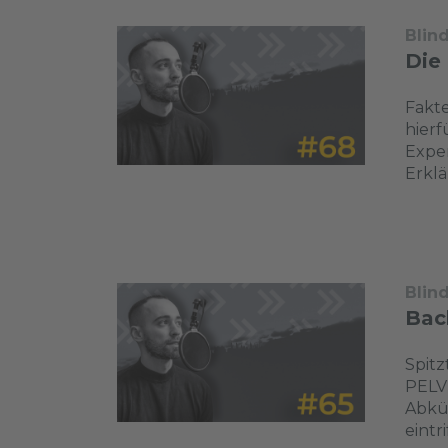
Blin
Die 
Fakte
hierf
Exper
Erklä
Blin
Bac
Spit
PELV 
Abkü
eintr