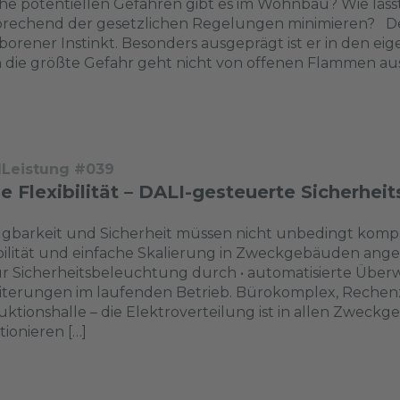
e potentiellen Gefahren gibt es im Wohnbau? Wie lässt
rechend der gesetzlichen Regelungen minimieren? Der
orener Instinkt. Besonders ausgeprägt ist er in den eig
die größte Gefahr geht nicht von offenen Flammen aus,
dLeistung #039
 Flexibilität – DALI-gesteuerte Sicherhei
gbarkeit und Sicherheit müssen nicht unbedingt komplizi
bilität und einfache Skalierung in Zweckgebäuden ang
ur Sicherheitsbeleuchtung durch • automatisierte Übe
iterungen im laufenden Betrieb. Bürokomplex, Rechen
ktionshalle – die Elektroverteilung ist in allen Zweck
ionieren […]