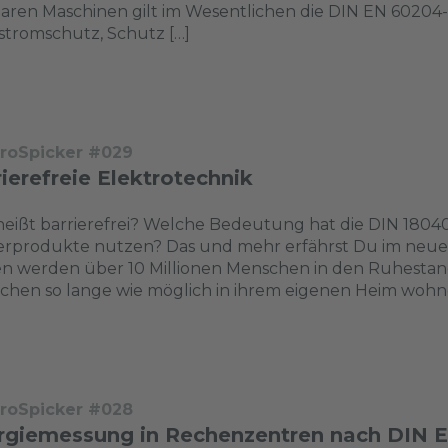
aren Maschinen gilt im Wesentlichen die DIN EN 60204-1 
tromschutz, Schutz […]
troSpicker #029
ierefreie Elektrotechnik
eißt barrierefrei? Welche Bedeutung hat die DIN 1804
erprodukte nutzen? Das und mehr erfährst Du im neue
en werden über 10 Millionen Menschen in den Ruhesta
hen so lange wie möglich in ihrem eigenen Heim wohnen
troSpicker #028
rgiemessung in Rechenzentren nach DIN 