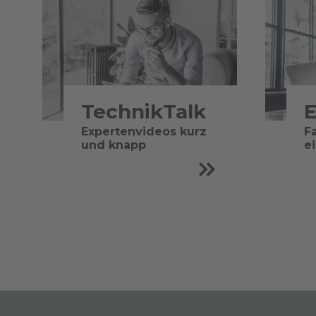
TechnikTalk
E
Expertenvideos kurz
F
und knapp
e