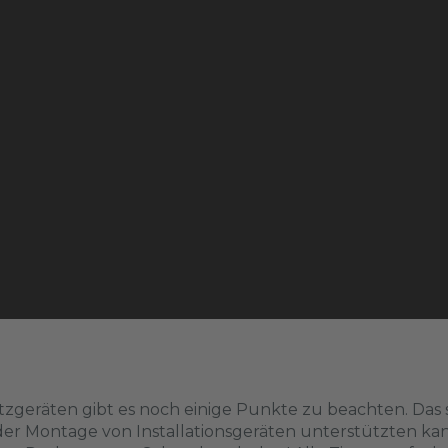
hutzgeräten gibt es noch einige Punkte zu beachten. Da
 der Montage von Installationsgeräten unterstützten ka