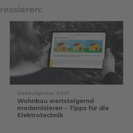
ressieren:
ElektroSpicker #037
Wohnbau wertsteigernd
modernisieren – Tipps für die
Elektrotechnik