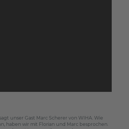
s sagt unser Gast Marc Scherer von WIHA. Wie
nn, haben wir mit Florian und Marc besprochen.