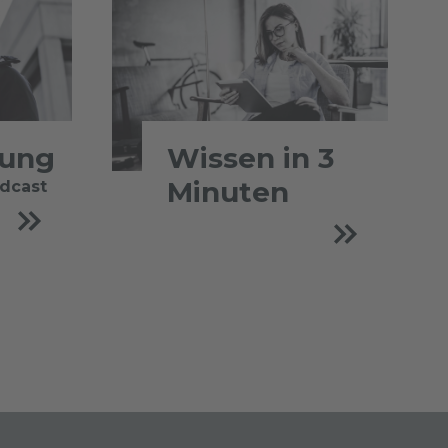
tung
Wissen in 3
Minuten
odcast