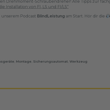
keinen Drehmoment-Schraubendreher! Alle Tipps zur fa
ie Installation von FI, LS und FI/LS“
in unserem Podcast
BlindLeistung
am Start. Hör dir die
onsgeräte
,
Montage
,
Sicherungsautomat
,
Werkzeug