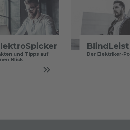
lektroSpicker
BlindLeis
akten und Tipps auf
Der Elektriker-P
inen Blick