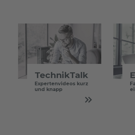
TechnikTalk
E
Expertenvideos kurz
F
und knapp
e