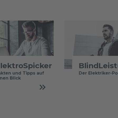
lektroSpicker
BlindLeis
akten und Tipps auf
Der Elektriker-P
inen Blick