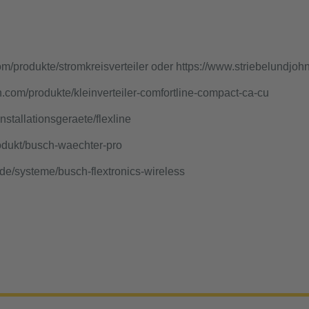
om/produkte/stromkreisverteiler
oder
https://www.striebelundjoh
n.com/produkte/kleinverteiler-comfortline-compact-ca-cu
nstallationsgeraete/flexline
odukt/busch-waechter-pro
de/systeme/busch-flextronics-wireless