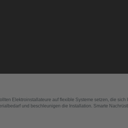
sollten Elektroinstallateure auf flexible Systeme setzen, die si
erialbedarf und beschleunigen die Installation. Smarte Nachr