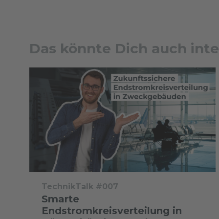
Das könnte Dich auch inte
TechnikTalk #007
Smarte
Endstromkreisverteilung in