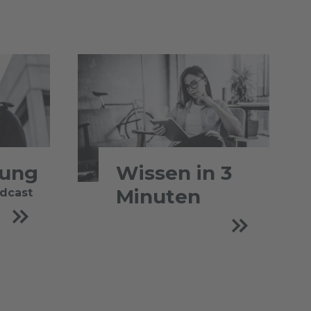
tung
Wissen in 3
Minuten
odcast