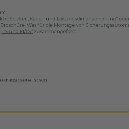
en?
ktroSpicker
„Kabel- und Leitungsdimensionierung“
oder
 Broschüre
. Was für die Montage von Sicherungsautomat
I, LS und FI/LS“
zusammengefasst.
sschutzschalter
,
Schutz