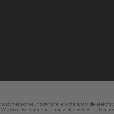
sdimensionierung ist für alle wichtig. Um die elektrisch
. Wie du diese berechnest und welchen Einfluss Temper