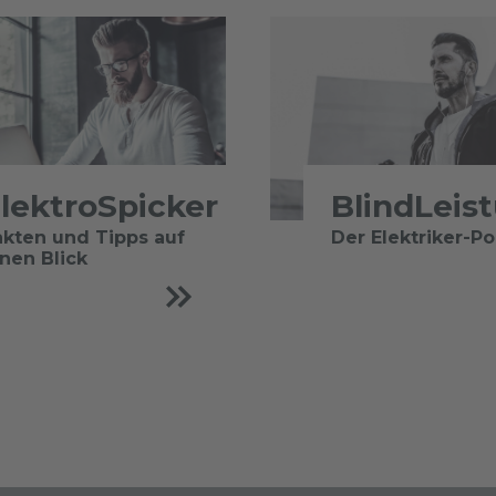
lektroSpicker
BlindLeis
akten und Tipps auf
Der Elektriker-P
inen Blick