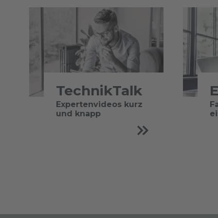
TechnikTalk
E
Expertenvideos kurz
F
und knapp
e