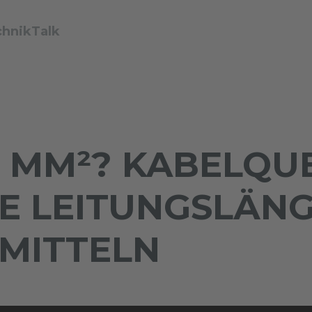
chnikTalk
5 MM²? KABELQU
E LEITUNGSLÄNG
MITTELN