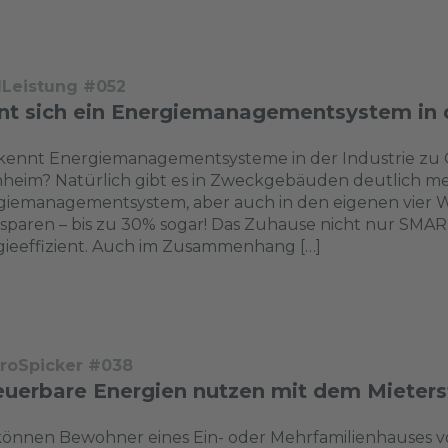
dLeistung #052
nt sich ein Energiemanagementsystem in 
ennt Energiemanagementsysteme in der Industrie zu Ge
heim? Natürlich gibt es in Zweckgebäuden deutlich me
giemanagementsystem, aber auch in den eigenen vier
sparen – bis zu 30% sogar! Das Zuhause nicht nur SMA
ieeffizient. Auch im Zusammenhang […]
troSpicker #038
euerbare Energien nutzen mit dem Mieter
önnen Bewohner eines Ein- oder Mehr­familienhauses v