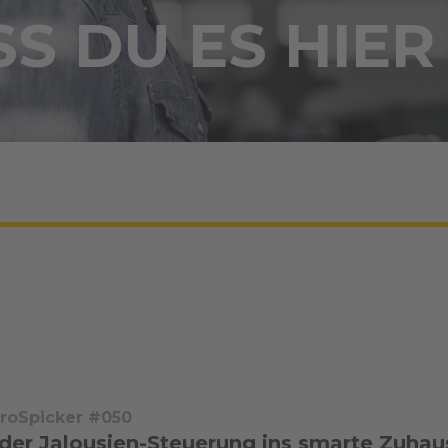
S DU ES HIER
troSpicker #050
 der Jalousien-Steuerung ins smarte Zuhau