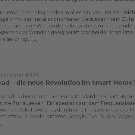
t Home-Technologien sind in aller Munde und zahlreic
ugeln mit der Installation smarter Devices in ihrem Zuha
siesteuerung? Warum die Jalousiesteuerung besonders 
igenen vier Wänden geeignet ist, was bei der Installa
le sie bringt, […]
dLeistung #076
ead – die neue Revolution im Smart Home
, was du über den neuen Funkstandard im Smart Home w
tzte Zuhause sein. Ein ebenfalls auf dem Frequenzban
erkprotokoll, welches durch eine Initiative entwickelt
stützt wird: Apple, Amazon, Google, Eve, Busch-Jaeger, 
…]