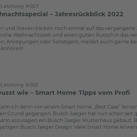
dLeistung #057
hnachtsspecial – Jahresrückblick 2022
an und Steven blicken noch einmal auf das vergangen
frohe Weihnachtszeit und einen guten Rutsch in das neu
en, Anregungen oder Sonstigem, meldet euch gerne b
 Anhören!
dLeistung #055
usst wie – Smart Home Tipps vom Profi
ann ich denn von einem Smart Home „Best Case“ lernen?
den Grund gegangen. Busch Jaeger hat nun schon seit
nn sozusagen ein Busch Jaeger Musterhaus gebaut. Bei 
igartigen Busch Jaeger Design. Viele Smart Home Anwe