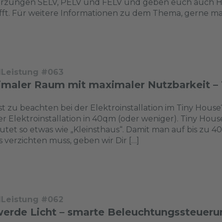
rzungen SELV, PELV und FELV und geben euch auch Hi
ifft. Für weitere Informationen zu dem Thema, gerne mal
dLeistung #063
imaler Raum mit maximaler Nutzbarkeit – 
st zu beachten bei der Elektroinstallation im Tiny House
er Elektroinstallation in 40qm (oder weniger). Tiny H
tet so etwas wie „Kleinsthaus“. Damit man auf bis zu 
s verzichten muss, geben wir Dir […]
dLeistung #062
werde Licht – smarte Beleuchtungssteueru