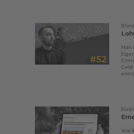
Blin
Loh
Man k
Eigen
Ener
Geld 
energ
Elek
Ern
Wie k