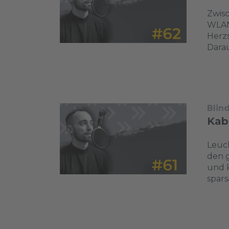
Zwisc
WLAN 
Herz
Darau
Blin
Kab
Leuch
den g
und k
spars