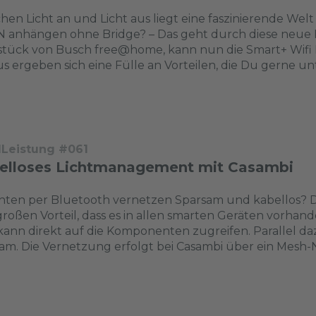
hen Licht an und Licht aus liegt eine faszinierende We
anhängen ohne Bridge? – Das geht durch diese neue K
stück von Busch free@home, kann nun die Smart+ Wifi
s ergeben sich eine Fülle an Vorteilen, die Du gerne un
dLeistung #061
elloses Lichtmanagement mit Casambi
ten per Bluetooth vernetzen Sparsam und kabellos? Da
roßen Vorteil, dass es in allen smarten Geräten vorhand
ann direkt auf die Komponenten zugreifen. Parallel daz
am. Die Vernetzung erfolgt bei Casambi über ein Mesh-