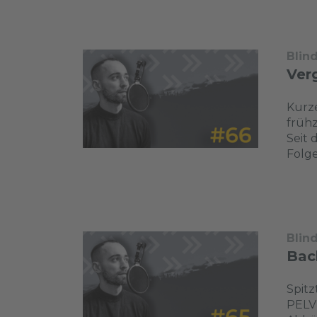
Blin
Verg
Kurze
frühz
Seit 
Folge
Blin
Bac
Spit
PELV 