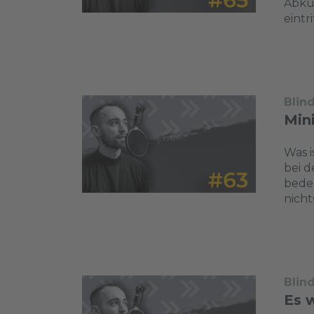
Abkü
eintr
Blin
Min
Was i
bei d
bedeu
nicht
Blin
Es 