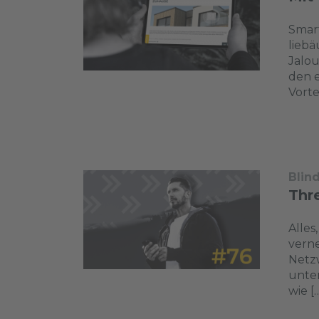
Smar
liebä
Jalou
den e
Vortei
Blin
Thr
Alles
verne
Netzw
unter
wie [