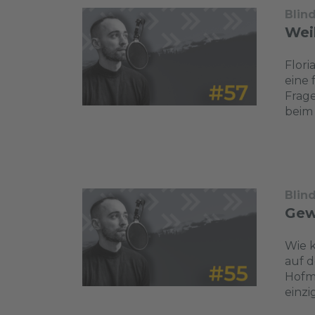
Blin
Wei
Flori
eine 
Frag
beim
Blin
Gew
Wie k
auf 
Hofma
einz