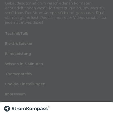
Gebäudeautomation in verschiedenen Formaten
gebündelt finden kann. Hört sich zu gut an, um wahr zu
sein? Nein. Der StromKompass® bietet genau das. Egal,
ob man gerne liest, Podcast hört oder Videos schaut – für
jeden ist etwas dabei!
TechnikTalk
ElektroSpicker
BlindLeistung
Wissen in 3 Minuten
Themenarchiv
Cookie-Einstellungen
Impressum
Nutzungsbedingungen