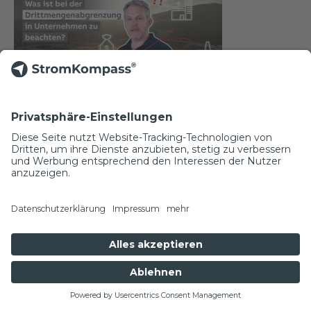
Wissen in 3 Minuten #023
Was ist bei Drittmengenabgrenzung
im Unternehmen zu beachten?
Seit dem 01.01.2022. gilt die Pflicht zur
Drittmengenabgrenzung für bestimmte
Unternehmen, um eine Reduzierung der EEG-
NEWSLETTER
Umlage zu erhalten. Das ist für Unternehmen
relevant, die eigenen Strom aus Photovoltaik oder
Blockheizkraftwerken produzieren. Wie das
Messsystem aufgebaut werden muss, um die
Anforderungen zu erfüllen, zeigen wir dir in