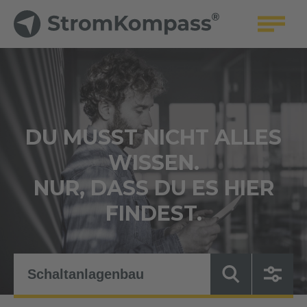
DU MUSST NICHT ALLES
WISSEN.
NUR, DASS DU ES HIER
FINDEST.