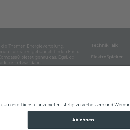
TechnikTalk
m die Themen Energieverteilung,
enen Formaten gebündelt finden kann.
ElektroSpicker
Kompass® bietet genau das. Egal, ob
jeden ist etwas dabei!
BlindLeistung
Wissen in 3 Minu
Themenarchiv