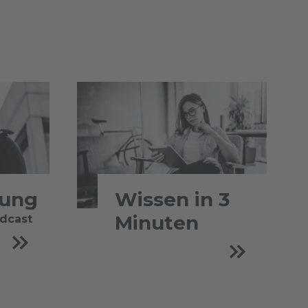
tung
Wissen in 3
Minuten
odcast