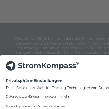
Eine zentrale Stelle haben, an der man Wissen rund u
Energieeffizienz und Gebäudeautomation in verschied
Hört sich zu gut an, um wahr zu sein? Nein. Der Strom
man gerne liest, Podcast hört oder Videos schaut – für 
NEWSLETTER
© Copyright 2022