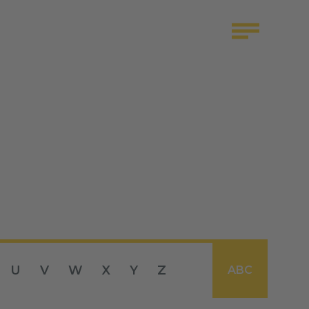
U
V
W
X
Y
Z
ABC