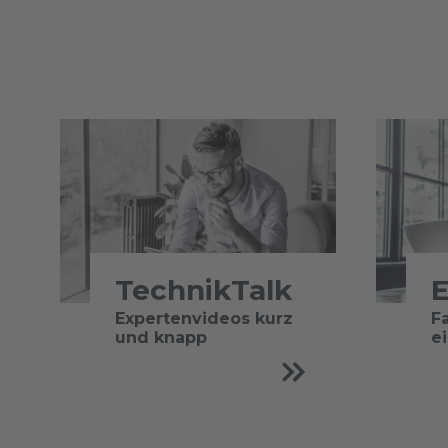
TechnikTalk
E
Expertenvideos kurz
F
und knapp
e