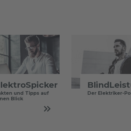
lektroSpicker
BlindLeis
akten und Tipps auf
Der Elektriker-P
inen Blick