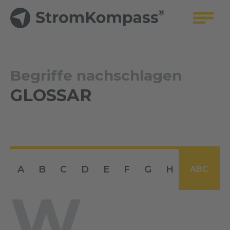
Begriffe nachschlagen
GLOSSAR
A
B
C
D
E
F
G
H
I
J
ABC
W