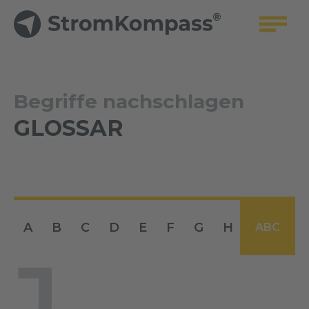
Begriffe nachschlagen
GLOSSAR
A
B
C
D
E
F
G
H
I
J
ABC
J