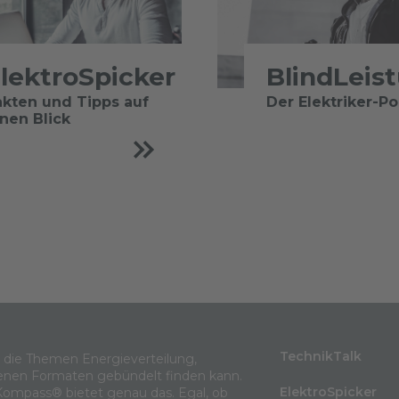
lektroSpicker
BlindLeis
akten und Tipps auf
Der Elektriker-P
inen Blick
TechnikTalk
m die Themen Energieverteilung,
enen Formaten gebündelt finden kann.
ElektroSpicker
Kompass® bietet genau das. Egal, ob