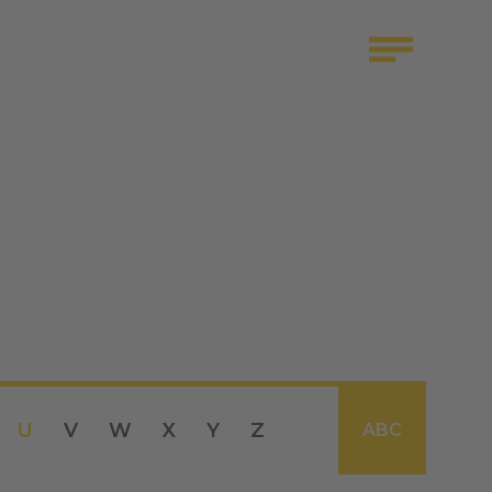
U
V
W
X
Y
Z
ABC