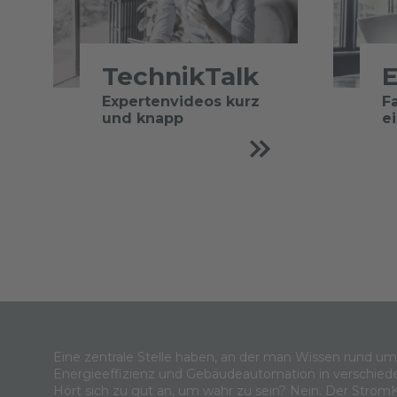
TechnikTalk
E
Expertenvideos kurz
F
und knapp
e
Eine zentrale Stelle haben, an der man Wissen rund u
Energieeffizienz und Gebäudeautomation in verschied
Hört sich zu gut an, um wahr zu sein? Nein. Der Strom