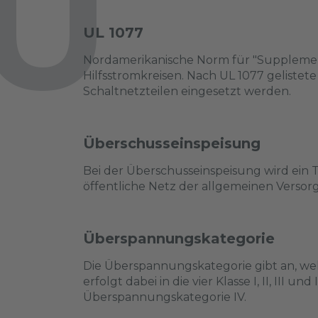
U
UL 1077
Nordamerikanische Norm für "Supplementa
Hilfsstromkreisen. Nach UL 1077 geliste
Schaltnetzteilen eingesetzt werden.
Überschusseinspeisung
Bei der Überschusseinspeisung wird ein 
öffentliche Netz der allgemeinen Versor
Überspannungskategorie
Die Überspannungskategorie gibt an, w
erfolgt dabei in die vier Klasse I, II, II
Überspannungskategorie IV.