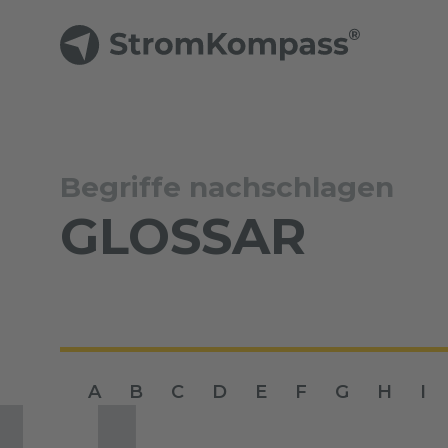
Begriffe nachschlagen
GLOSSAR
A
B
C
D
E
F
G
H
I