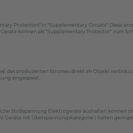
ry Protectors" in "Supplementary Circuits". Diese sind
te Geräte können als "Supplementary Protector" zum Sch
Teil des produzierten Stromes direkt im Objekt verbrau
gung eingespeist.
elche Stoßspannung Elektrogeräte aushalten können o
I und IV. Geräte mit Überspannungskategorie I halten geri