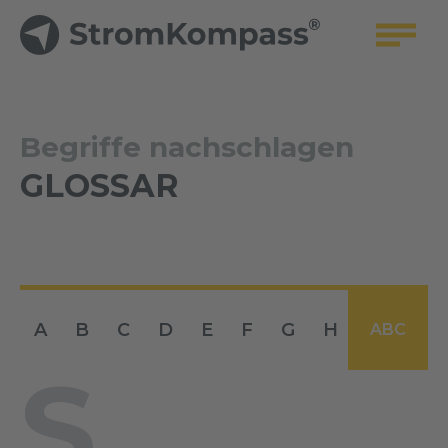
Begriffe nachschlagen
GLOSSAR
A
B
C
D
E
F
G
H
I
J
ABC
S