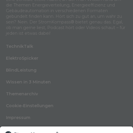
die Themen Energieverteilung, Energieeffizienz und
Gebäudeautomation in verschiedenen Formaten
gebündelt finden kann. Hört sich zu gut an, um wahr zu
sein? Nein. Der StromKompass® bietet genau das. Egal,
ob man gerne liest, Podcast hört oder Videos schaut – für
jeden ist etwas dabei!
TechnikTalk
ElektroSpicker
BlindLeistung
Wissen in 3 Minuten
Themenarchiv
Cookie-Einstellungen
Impressum
Nutzungsbedingungen