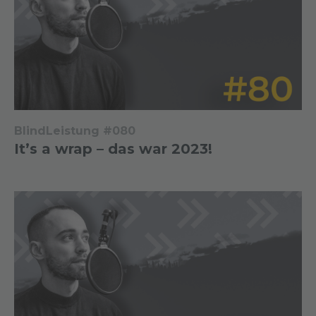
BlindLeistung #080
It’s a wrap – das war 2023!