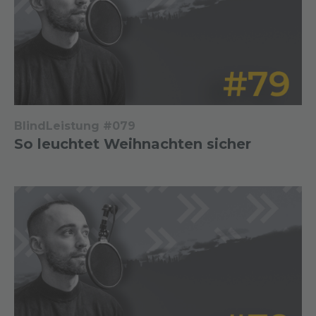
BlindLeistung #079
So leuchtet Weihnachten sicher