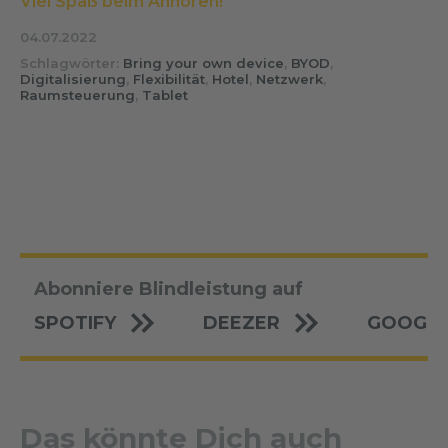
Viel Spaß beim Anhören!
04.07.2022
Schlagwörter:
Bring your own device
,
BYOD
,
Digitalisierung
,
Flexibilität
,
Hotel
,
Netzwerk
,
Raumsteuerung
,
Tablet
Abonniere Blindleistung auf
SPOTIFY
DEEZER
GOOGLE
Das könnte Dich auch