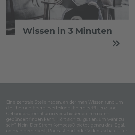
Wissen in 3 Minuten
Eine zentrale Stelle haben, an der man Wissen rund um
die Themen Energieverteilung, Energieeffizienz und
Gebäudeautomation in verschiedenen Formaten
gebündelt finden kann. Hört sich zu gut an, um wahr zu
sein? Nein. Der StromKompass® bietet genau das. Egal,
ob man gerne liest, Podcast hört oder Videos schaut – für