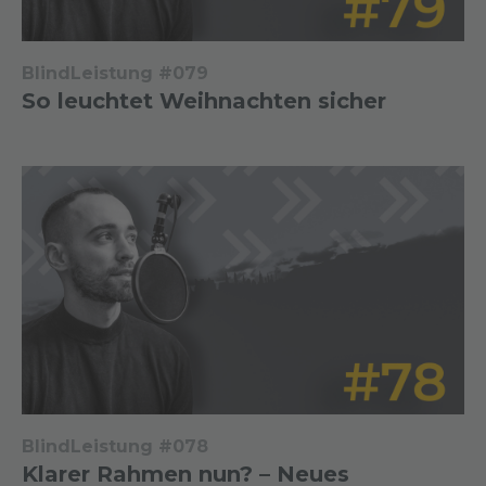
BlindLeistung #079
So leuchtet Weihnachten sicher
BlindLeistung #078
Klarer Rahmen nun? – Neues