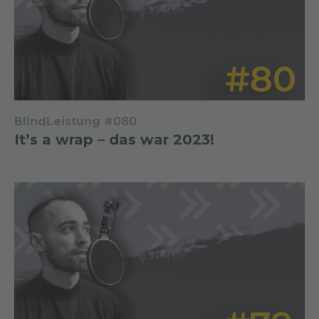
BlindLeistung #080
It’s a wrap – das war 2023!