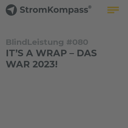
BlindLeistung #080
IT’S A WRAP – DAS
WAR 2023!