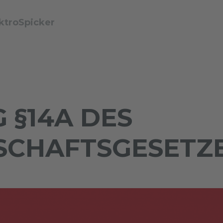
ktroSpicker
 §14A DES
SCHAFTSGESETZE