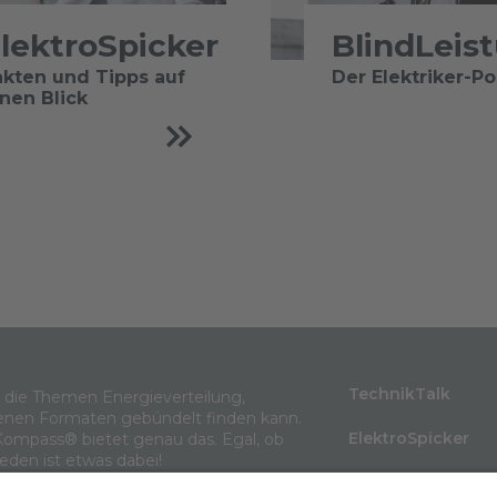
lektroSpicker
BlindLeis
akten und Tipps auf
Der Elektriker-P
inen Blick
TechnikTalk
m die Themen Energieverteilung,
enen Formaten gebündelt finden kann.
ElektroSpicker
Kompass® bietet genau das. Egal, ob
jeden ist etwas dabei!
BlindLeistung