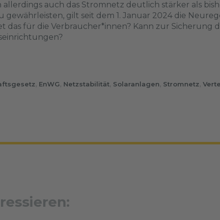
 allerdings auch das Stromnetz deutlich stärker als bi
u gewährleisten, gilt seit dem 1. Januar 2024 die Neure
 das für die Verbraucher*innen? Kann zur Sicherung de
hseinrichtungen?
aftsgesetz
,
EnWG
,
Netzstabilität
,
Solaranlagen
,
Stromnetz
,
Vert
ressieren: