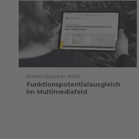
ElektroSpicker #001
Funktionspotentialausgleich
im Multimediafeld