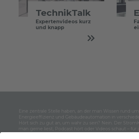
TechnikTalk
E
Expertenvideos kurz
F
und knapp
e
Eine zentrale Stelle haben, an der man Wissen rund u
Energieeffizienz und Gebäudeautomation in verschied
Hört sich zu gut an, um wahr zu sein? Nein. Der Strom
man gerne liest, Podcast hört oder Videos schaut – für 